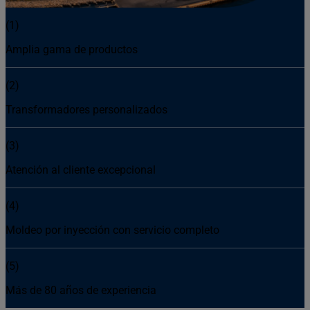
(1)
Amplia gama de productos
(2)
Transformadores personalizados
(3)
Atención al cliente excepcional
(4)
Moldeo por inyección con servicio completo
(5)
Más de 80 años de experiencia