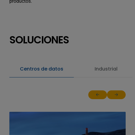
productos.
SOLUCIONES
Centros de datos
Industrial
Return to previous sl
Jump to ne