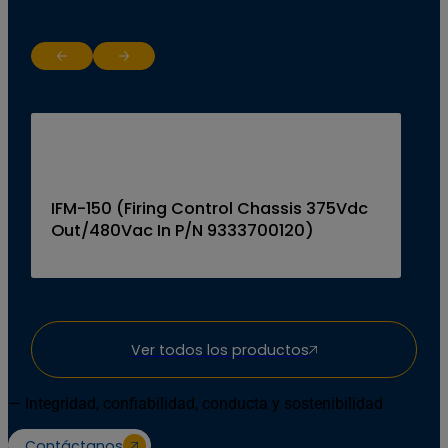
Return to previous slide
Jump to next slide
IFM-150 (Firing Control Chassis 375Vdc
Out/480Vac In P/N 9333700120)
Ver todos los productos
— Integridad, confiabilidad, conducta y sostenibilidad
Contáctanos